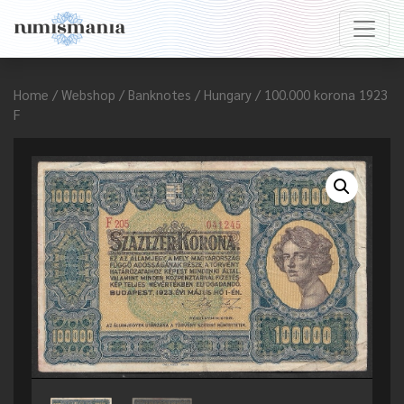
Home
/
Webshop
/
Banknotes
/
Hungary
/ 100.000 korona 1923
F