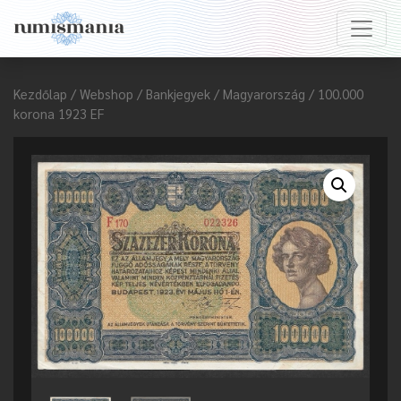
Kezdőlap
/
Webshop
/
Bankjegyek
/
Magyarország
/ 100.000
korona 1923 EF