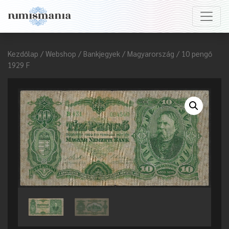
Kezdőlap
/
Webshop
/
Bankjegyek
/
Magyarország
/ 10 pengő
1929 F