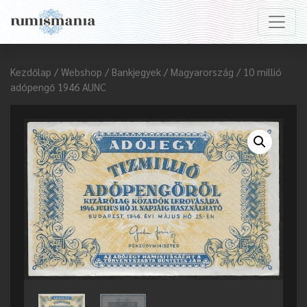
Kezdőlap
/
Webshop
/
Bankjegyek
/
Magyarország
/ 10 millió
adópengő 1946 AUNC