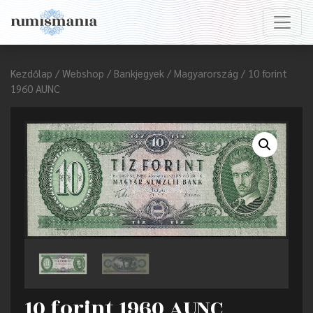
Kezdőlap
/
Webshop
/
Bankjegyek
/
Magyarország
/ 10 forint
1960 AUNC
10 forint 1960 AUNC