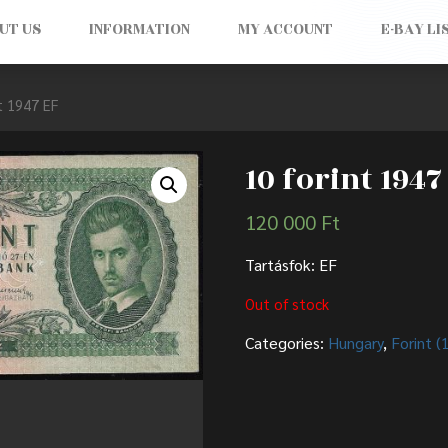
UT US
INFORMATION
MY ACCOUNT
E-BAY LI
t 1947 EF
10 forint 1947
120 000
Ft
Tartásfok: EF
Out of stock
Categories:
Hungary
,
Forint 