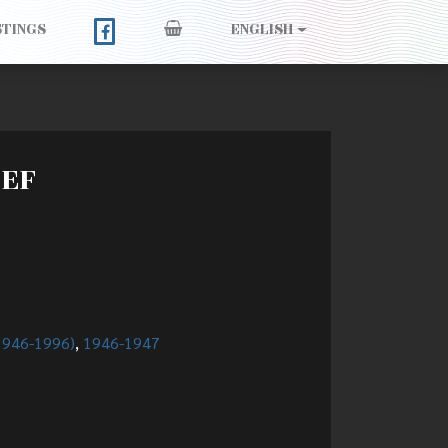
STINGS
ENGLISH
 EF
(1946-1996)
,
1946-1947