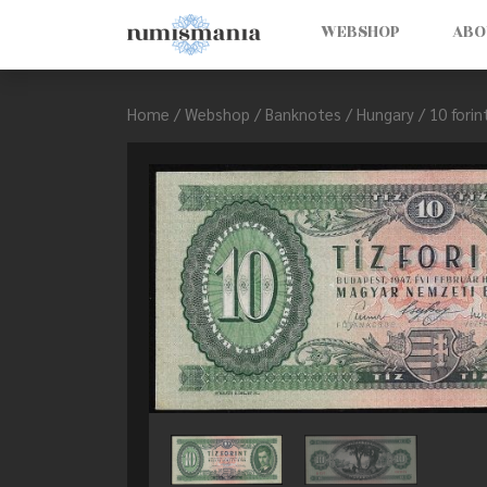
WEBSHOP
ABO
Home
/
Webshop
/
Banknotes
/
Hungary
/ 10 forin