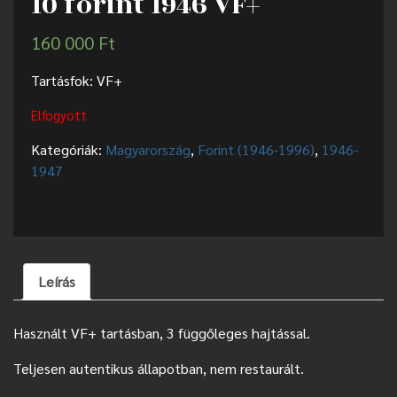
10 forint 1946 VF+
160 000
Ft
Tartásfok: VF+
Elfogyott
Kategóriák:
Magyarország
,
Forint (1946-1996)
,
1946-
1947
Leírás
Használt VF+ tartásban, 3 függőleges hajtással.
Teljesen autentikus állapotban, nem restaurált.