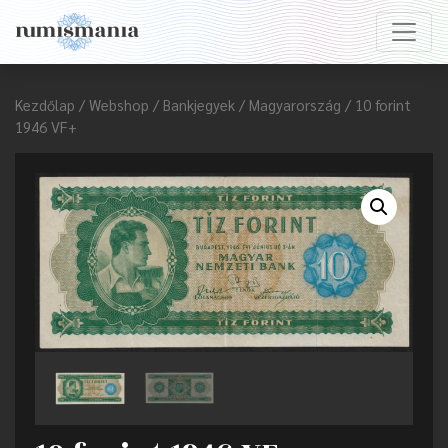
Kezdőlap
/
Webshop
/
Bankjegyek
/
Magyarország
/ 10 forint
1946 VF+