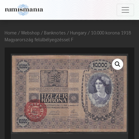
Home
/
Webshop
/
Banknotes
/
Hungary
/ 10.000 korona 1918
Magyarország felülbélyegzéssel F