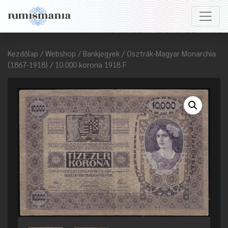
Kezdőlap
/
Webshop
/
Bankjegyek
/
Osztrák-Magyar Monarchia
(1867-1918)
/ 10.000 korona 1918 F