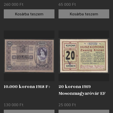
nyomdahibával EF
alapnyomat EF
260 000
Ft
65 000
Ft
Kosárba teszem
Kosárba teszem
10.000 korona 1918 F+
20 korona 1919
Mosonmagyaróvár EF
130 000
Ft
25 000
Ft