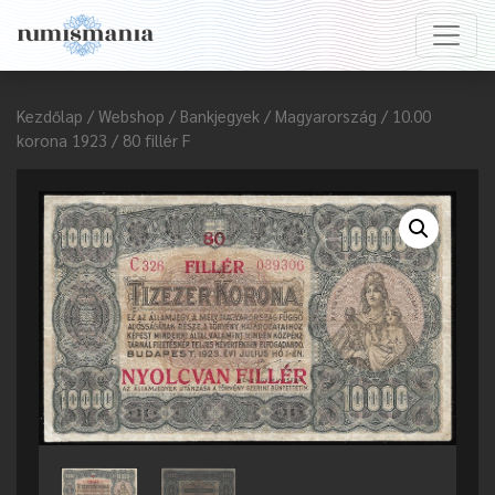
Kezdőlap
/
Webshop
/
Bankjegyek
/
Magyarország
/ 10.00
korona 1923 / 80 fillér F