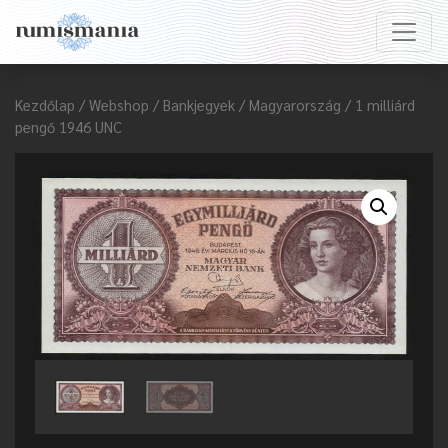
Kezdőlap
/
Webshop
/
Bankjegyek
/
Magyarország
/ 1 milliárd
pengő 1946 UNC