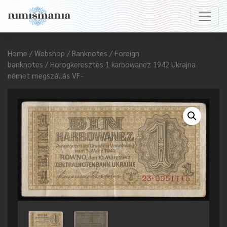
Home
/
Webshop
/
Banknotes
/
Foreign
banknotes
/ Horogkeresztes 1 karbowanez 1942 Ukrajna
német megszállás VF-