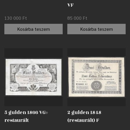
VF
130 000
Ft
85 000
Ft
Kosárba teszem
Kosárba teszem
5 gulden 1866 VG+
2 gulden 1848
restaurált
(restaurált) F