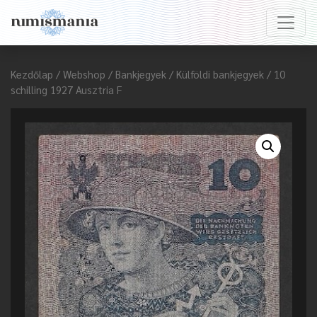
Kezdőlap
/
Webshop
/
Bankjegyek
/
Külföldi bankjegyek
/ 10
schilling 1927 Ausztria F