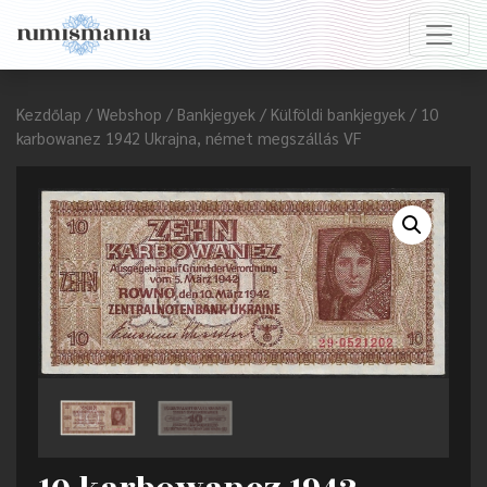
Kezdőlap
/
Webshop
/
Bankjegyek
/
Külföldi bankjegyek
/ 10
karbowanez 1942 Ukrajna, német megszállás VF