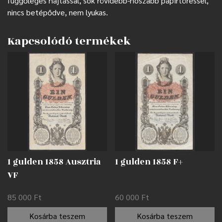
függőleges hajtással, sok rövidebb-hoszabb papírtöréssel,
nincs betépődve, nem lyukas.
Kapcsolódó termékek
1 gulden 1858 Ausztria
1 gulden 1858 F+
VF
85 000
Ft
60 000
Ft
Kosárba teszem
Kosárba teszem