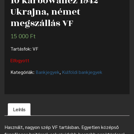
10 karbowanez 1942
Ukrajna, német
megszállás VF
15 000
Ft
Tartásfok: VF
Elfogyott
Kategóriák:
Bankjegyek
,
Külföldi bankjegyek
Leírás
Használt, nagyon szép VF tartásban. Egyetlen középső