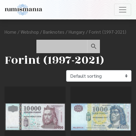
Home
/
Webshop
/
Banknotes
/
Hungary
/ Forint (1997-2021)
Forint (1997-2021)