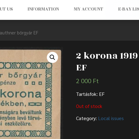
UT US
INFORMATION
MY ACCOUNT
E-BAY LI
authner bőrgyár EF
2 korona 191
EF
2 000
Ft
Tartásfok: EF
Out of stock
Category:
Local issues