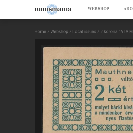
WEBSHOP
ABO
Home
/
Webshop
/
Local issues
/ 2 korona 1919 M