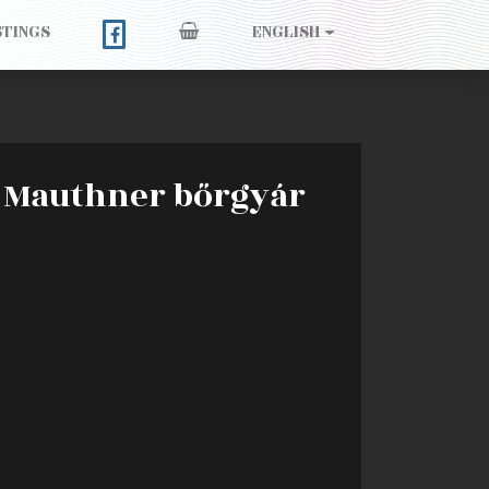
STINGS
ENGLISH
9 Mauthner bőrgyár