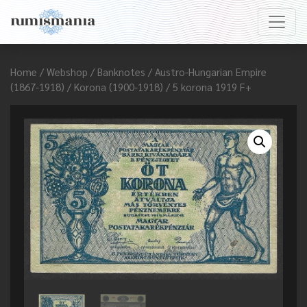
Home
/
Webshop
/
Banknotes
/
Austro-Hungarian Empire
(1867-1918)
/
Korona (1900-1918)
/ 5 korona 1919 F+